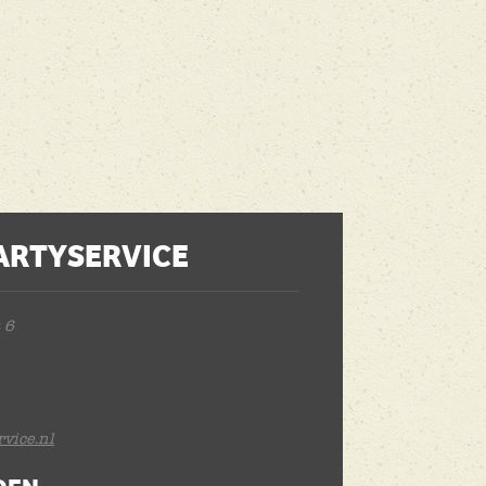
ARTYSERVICE
 6
vice.nl