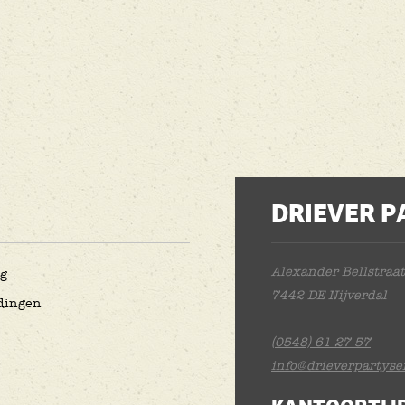
DRIEVER P
Alexander Bellstraat
ng
7442 DE Nijverdal
dingen
(0548) 61 27 57
info@drieverpartyser