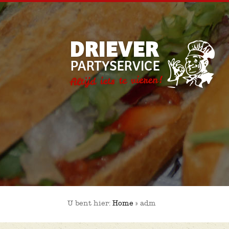
U bent hier:
Home
»
adm