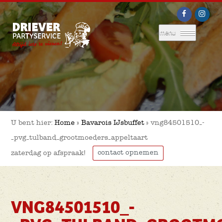
menu
U bent hier:
Home
»
Bavarois IJsbuffet
»
vng84501510_-
_pvg_tulband_grootmoeders_appeltaart
contact opnemen
zaterdag op afspraak!
VNG84501510_-