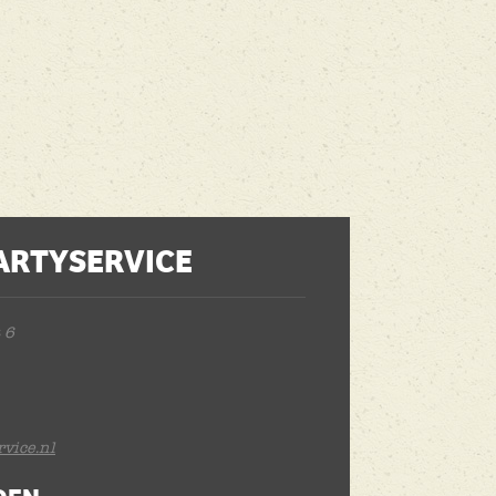
ARTYSERVICE
 6
vice.nl