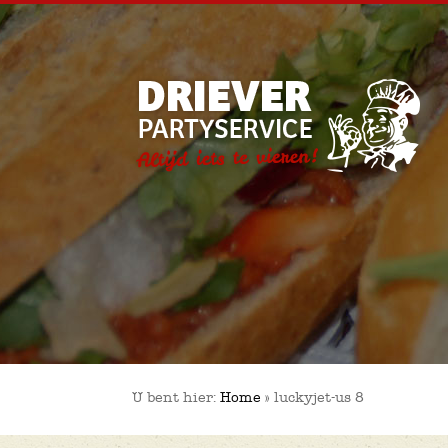
U bent hier:
Home
»
luckyjet-us 8