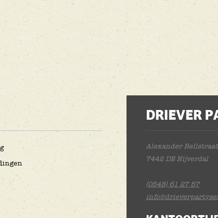
DRIEVER P
Alexander Bellstraat
ng
7442 DE Nijverdal
dingen
(0548) 61 27 57
info@drieverpartyser